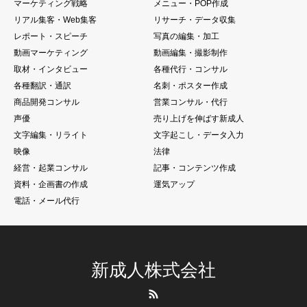
マーケティング戦略
メニュー・POP作成
リアル集客・Web集客
リサーチ・データ収集
レポート・スピーチ
写真の編集・加工
動画マーケティング
動画編集・撮影制作
取材・インタビュー
各種代行・コンサル
各種翻訳・通訳
名刺・ポスター作成
商品開発コンサル
営業コンサル・代行
声優
売り上げを伸ばす新成人
文字編集・リライト
文字起こし・データ入力
映像
法律
経営・起業コンサル
記事・コンテンツ作成
資料・企画書の作成
運気アップ
電話・メール代行
新成人株式会社
RSS