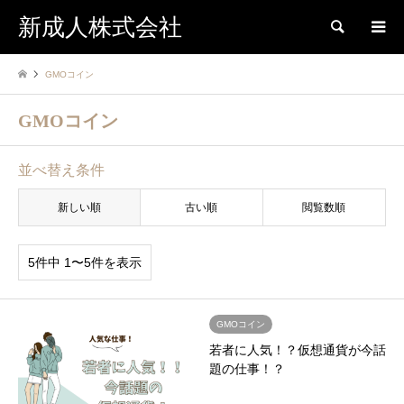
新成人株式会社
検索
GMOコイン
GMOコイン
並べ替え条件
新しい順
古い順
閲覧数順
5件中 1〜5件を表示
GMOコイン
若者に人気！？仮想通貨が今話
題の仕事！？