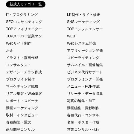
新成人カテゴリ一覧
IT・プログラミング
LP制作・サイト修正
SEOコンサルティング
SNSマーケティング
TOPアフィリエイター
TOPインフルエンサー
TOPスーパー営業マン
WEB
Webサイト制作
Webシステム開発
お金
アプリケーション開発
イラスト・漫画作成
コピーライティング
コンサルタント
サムネイル・画像編集
デザイン・チラシ作成
ビジネス代行サポート
ブログサイト制作
プログラミング・開発
マーケティング戦略
メニュー・POP作成
リアル集客・Web集客
リサーチ・データ収集
レポート・スピーチ
写真の編集・加工
動画マーケティング
動画編集・撮影制作
取材・インタビュー
各種代行・コンサル
各種翻訳・通訳
名刺・ポスター作成
商品開発コンサル
営業コンサル・代行