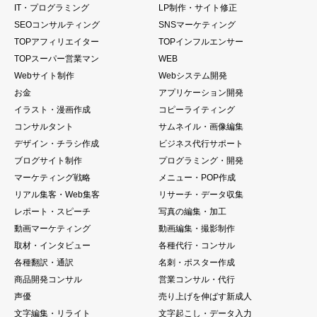
IT・プログラミング
LP制作・サイト修正
SEOコンサルティング
SNSマーケティング
TOPアフィリエイター
TOPインフルエンサー
TOPスーパー営業マン
WEB
Webサイト制作
Webシステム開発
お金
アプリケーション開発
イラスト・漫画作成
コピーライティング
コンサルタント
サムネイル・画像編集
デザイン・チラシ作成
ビジネス代行サポート
ブログサイト制作
プログラミング・開発
マーケティング戦略
メニュー・POP作成
リアル集客・Web集客
リサーチ・データ収集
レポート・スピーチ
写真の編集・加工
動画マーケティング
動画編集・撮影制作
取材・インタビュー
各種代行・コンサル
各種翻訳・通訳
名刺・ポスター作成
商品開発コンサル
営業コンサル・代行
声優
売り上げを伸ばす新成人
文字編集・リライト
文字起こし・データ入力